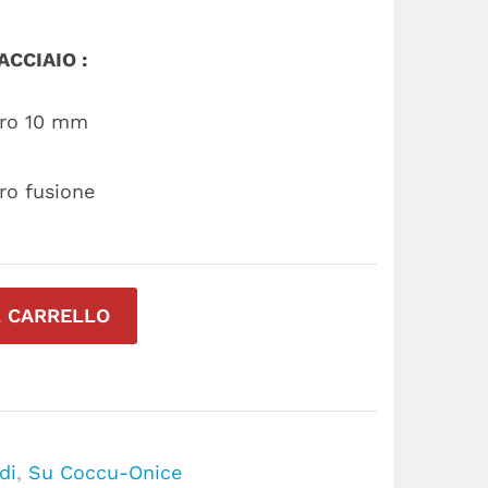
 ACCIAIO :
tro 10 mm
cro fusione
L CARRELLO
di
,
Su Coccu-Onice