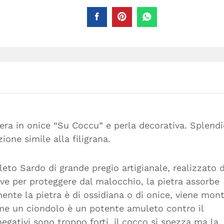
era in onice “Su Coccu” e perla decorativa. Splend
ione simile alla filigrana.
eto Sardo di grande pregio artigianale, realizzato 
rve per proteggere dal malocchio, la pietra assorbe
almente la pietra è di ossidiana o di onice, viene mon
come un ciondolo è un potente amuleto contro il
negativi sono troppo forti, il cocco si spezza ma la