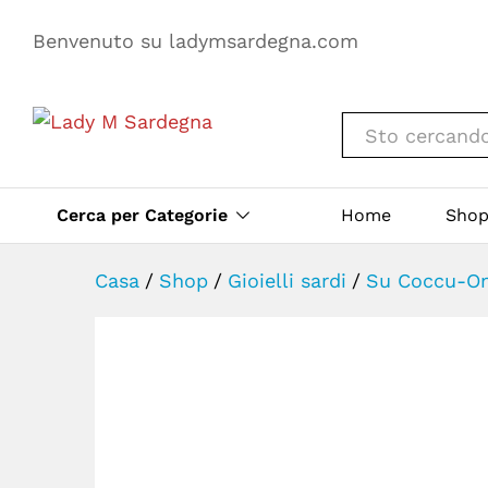
Benvenuto su ladymsardegna.com
Tutto
Cerca per Categorie
Home
Sho
Casa
/
Shop
/
Gioielli sardi
/
Su Coccu-On