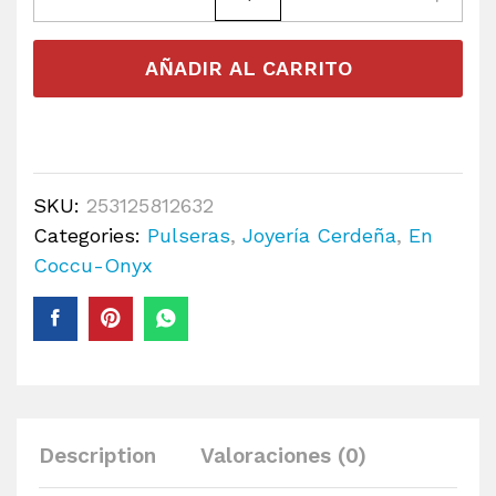
AÑADIR AL CARRITO
SKU:
253125812632
Categories:
Pulseras
,
Joyería Cerdeña
,
En
Coccu-Onyx
Description
Valoraciones (0)