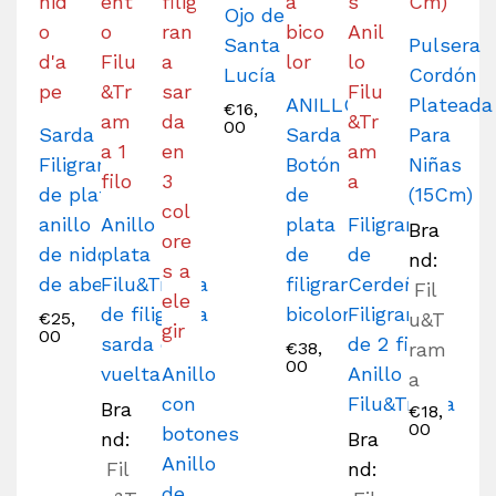
Ojo de
Santa
Pulsera
Lucía
Cordón
ANILLO
Plateada
€
16,
00
Sarda
Sarda
Para
Filigrana
Botón
Niñas
de plata
de
(15Cm)
anillo
Anillo de
plata
Filigrana
Bra
de nido
plata
de
de
nd:
de abeja
Filu&Trama
filigrana
Cerdeña
Fil
de filigrana
bicolor
Filigrana
€
25,
u&T
00
sarda de 1
de 2 filas
€
38,
ram
00
vuelta
Anillo
Anillo
a
con
Filu&Trama
Bra
€
18,
00
botones
nd:
Bra
Anillo
Fil
nd:
de