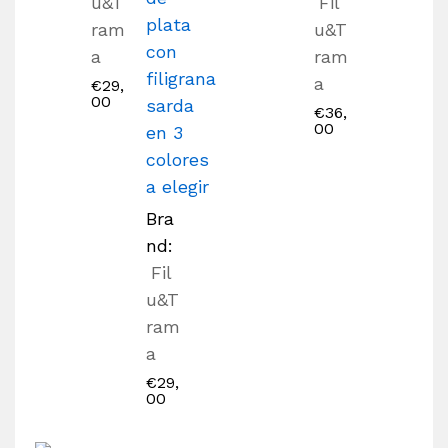
u&T
Fil
plata
ram
u&T
con
a
ram
filigrana
a
€
29,
00
sarda
€
36,
00
en 3
colores
a elegir
Bra
nd:
Fil
u&T
ram
a
€
29,
00