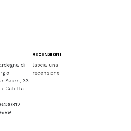
RECENSIONI
ardegna di
lascia una
rgio
recensione
io Sauro, 33
a Caletta
566430912
H6B9