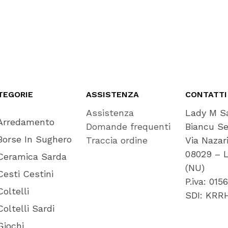
TEGORIE
ASSISTENZA
CONTATTI
Assistenza
Lady M S
Arredamento
Domande frequenti
Biancu Se
Borse In Sughero
Traccia ordine
Via Nazar
08029 – L
Ceramica Sarda
(NU)
Cesti Cestini
P.iva: 01
Coltelli
SDI: KRR
Coltelli Sardi
Giochi