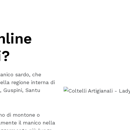
nline
i?
amanico sardo, che
lla regione interna di
, Guspini, Santu
rno di montone o
amente il manico nella