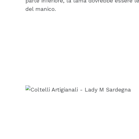
parte inferiore, la lama dovrebbe essere 
del manico.