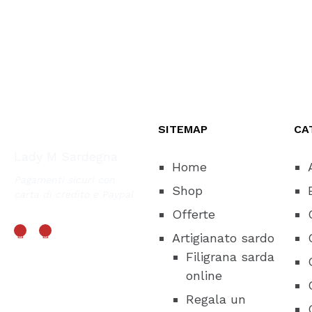
SITEMAP
CA
Lady M Sardegna
Home
Pagamenti sicuri con
Shop
carta di credito e Paypal
Offerte
Artigianato sardo
Filigrana sarda
online
Regala un