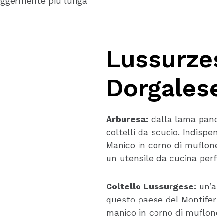
leggermente più lunga
Lussurze
Dorgales
Arburesa:
dalla lama panciu
coltelli da scuoio. Indispen
Manico in corno di muflone
un utensile da cucina perf
Coltello Lussurgese:
un’al
questo paese del Montiferr
manico in corno di muflo