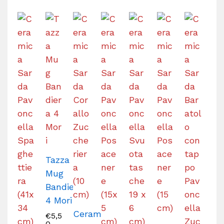
Tazza
Mug
Bandiera
4 Mori
Ceramica
€
5,5
0