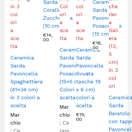
Sarda
Ceramica
Corallo
Sarda
Zuccheriera
Pavoncella
(10 cm)
Posacenere
(15 cm)
€
14,
00
€
18,
00
Ceramica
Ceramica
Ceramica
Sarda
Sarda
Sarda
Pavoncella
Pavoncella
Pavoncella
Posacenere
Svuota
Spaghettiera
(15×5 cm)
tasche 19
(41×34 cm)
Colori a
x 6 cm)
in 3 colori a
scelta
colori a
Ceramic
scelta
scelta
Sarda
Mar
Baratolo
Mar
chio
€
19,
00
con tapp
chio
:
Ce
Pavoncel
:
Ce
ram