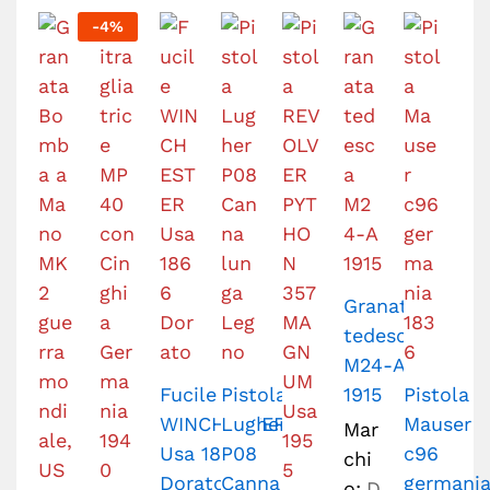
-
4
%
Granata
tedesca
M24-A
Fucile
Pistola
1915
Pistola
WINCHESTER
Lugher
Mauser
Mar
Usa 1866
P08
c96
chi
Dorato
Canna
germani
o:
D