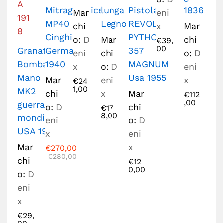
Mitragliatrice
lunga
Pistola
1836
Mar
eni
MP40 con
Legno
REVOLVER
chi
x
Mar
Cinghia
PYTHON
o:
D
Mar
chi
€
39,
00
Granata
Germania
357
eni
chi
o:
D
Bomba a
1940
MAGNUM
x
o:
D
eni
Mano
Usa 1955
Mar
eni
x
€
24
1,00
MK2
chi
x
Mar
€
112
,00
guerra
o:
D
chi
€
17
8,00
mondiale,
eni
o:
D
USA 1918
x
eni
Mar
x
€
270,00
€
280,00
chi
€
12
0,00
o:
D
eni
x
€
29,