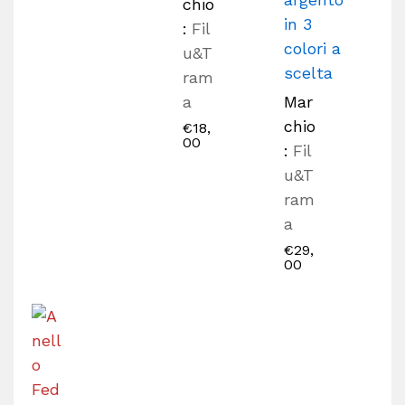
chio
in 3
:
Fil
colori a
u&T
scelta
ram
a
Mar
chio
€
18,
00
:
Fil
u&T
ram
a
€
29,
00