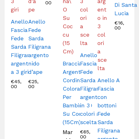
00
Di Santa
Lucia
Anello A
Anello
€
16,
00
Fascia
Fede
Fede
Sarda
Sarda
Filigrana
Filigrana
argento
Anello A
argento
nido
Bracciale
Fascia
a 3 giri
d’ape
Argento
Fede
Cordino
Sarda
Anello A
€
45,
€
25,
00
00
Colorato
Filigrana
Fascia
Per
argento
con
Bambina\O
in 3
bottoni
Su Coccu
colori a
Fede
(15Cm)
scelta
Sarda
Filigrana
Mar
€
65,
00
argento