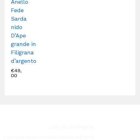
Anello
Fede
Sarda
nido
D’Ape
grande in
Filigrana
d’argento
€
49,
00
Lady M Sardegna
Pagamenti sicuri con carta di credito e Paypal