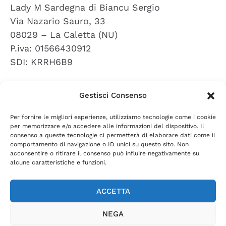
Lady M Sardegna di Biancu Sergio
Via Nazario Sauro, 33
08029 – La Caletta (NU)
P.iva: 01566430912
SDI: KRRH6B9
Gestisci Consenso
RECENSIONI
Per fornire le migliori esperienze, utilizziamo tecnologie come i cookie
lascia una recensione
per memorizzare e/o accedere alle informazioni del dispositivo. Il
consenso a queste tecnologie ci permetterà di elaborare dati come il
comportamento di navigazione o ID unici su questo sito. Non
acconsentire o ritirare il consenso può influire negativamente su
PRIVACY POLICY
COOKIE POLICY
TERMINI E
|
|
alcune caratteristiche e funzioni.
CONDIZIONI
DIRITTO DI RECESSO
|
ACCETTA
Realizzazione siti web Olbia, Sardegna
bmob.it
NEGA