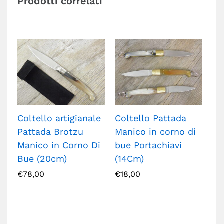
Prodotti correlati
Coltello artigianale
Coltello Pattada
Co
Pattada Brotzu
Manico in corno di
Pa
Manico in Corno Di
bue Portachiavi
Ma
Bue (20cm)
(14Cm)
Ne
di
€
78,00
€
18,00
Val
€
2
5.0
su