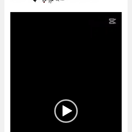
Video
Player