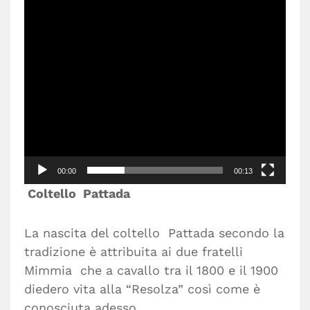
00:00
00:13
Coltello Pattada
La nascita del coltello Pattada secondo la
tradizione è attribuita ai due fratelli
Mimmia che a cavallo tra il 1800 e il 1900
diedero vita alla “Resolza” così come è
conosciuta adesso.