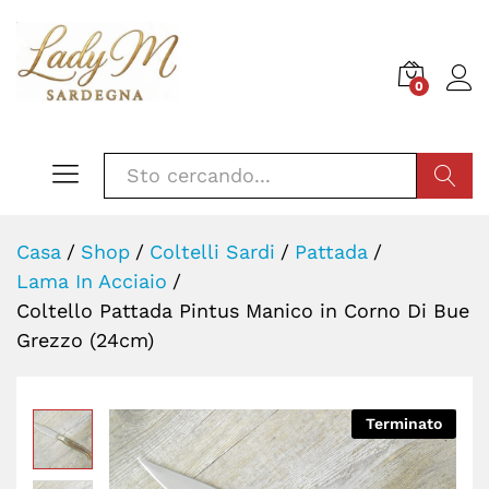
0
CERCA
Casa
/
Shop
/
Coltelli Sardi
/
Pattada
/
Lama In Acciaio
/
Coltello Pattada Pintus Manico in Corno Di Bue
Grezzo (24cm)
Terminato