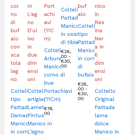
Coltello
Pattada
Manico
Coltello
in osso
tipo
di tibia
Pattada
Coltello
Manico
€
26,
00
-
Arburesa
in corno
€
30,
00
Manico in
di
corno di
bufalo
bue
€
26,
00
-
Coltello
Coltello
Portachiavi
Coltello
€
30,
00
tipo
artigianale
(11Cm)
Original
Pattada
Lametta
Pattada
€
18,
00
Damasco
Pintus
lama
Manico
Manico In
dolce
in corno
L’egno
Manico in