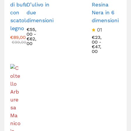
di bufalo
D’ulivo in
Resina
con
due
Nera in 6
scatola
dimensioni
dimensioni
legno
€
55,
01
00
-
V
€
89,00
€
23,
€
62,
al
00
-
€
99,00
00
u
€
47,
ta
00
t
o
5
.
0
0
s
u
5