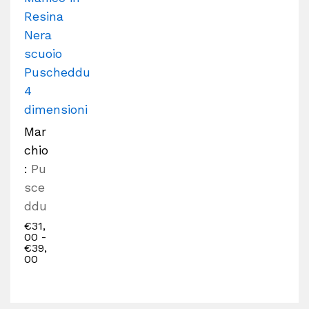
Resina
Nera
scuoio
Puscheddu
4
dimensioni
Mar
chio
:
Pu
sce
ddu
€
31,
00
-
€
39,
00