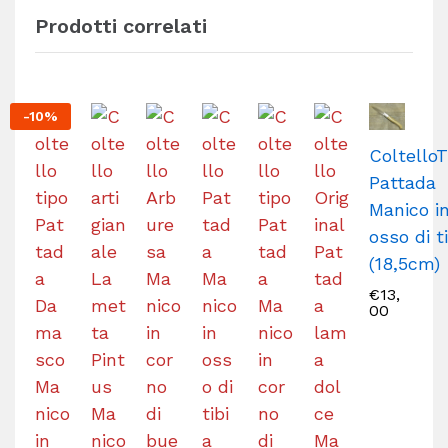
Prodotti correlati
-
10
%
ColtelloT
Pattada
Manico i
osso di t
(18,5cm)
€
13,
00