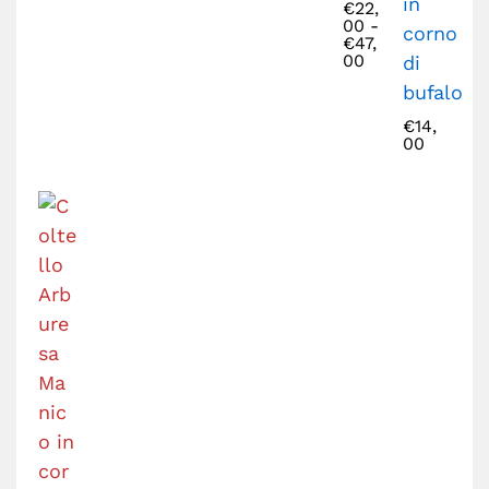
in
€
22,
00
-
corno
€
47,
00
di
bufalo
€
14,
00