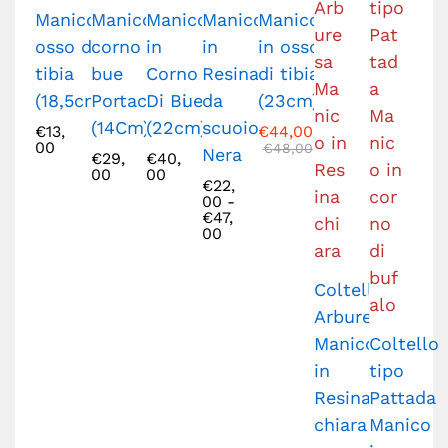
Manico in
Manico in
Manico
Manico
Manico
osso di
corno di
in
in
in osso
tibia
bue
Corno
Resina
di tibia
(18,5cm)
Portachiavi
Di Bue
da
(23cm)
(14Cm)
(22cm)
scuoio
€
13,
€
44,00
00
€
48,00
Nera
€
29,
€
40,
00
00
€
22,
00
-
€
47,
00
Coltello
Arburesa
Manico
Coltello
in
tipo
Resina
Pattada
chiara
Manico