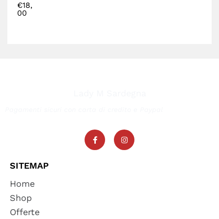
€
18,
00
Lady M Sardegna
Pagamenti sicuri con carta di credito e Paypal
SITEMAP
Home
Shop
Offerte