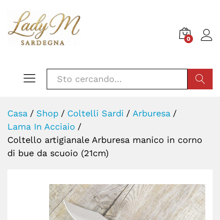
0
CERCA
Casa
/
Shop
/
Coltelli Sardi
/
Arburesa
/
Lama In Acciaio
/
Coltello artigianale Arburesa manico in corno
di bue da scuoio (21cm)