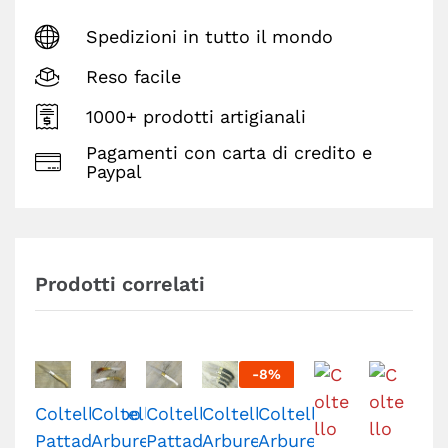
Spedizioni in tutto il mondo
Reso facile
1000+ prodotti artigianali
Pagamenti con carta di credito e
Paypal
Prodotti correlati
-
8
%
ColtelloTipo
Coltello
Coltello
Coltello
Coltello
Pattada
Arburesa
Pattada
Arburesa
Arburesa