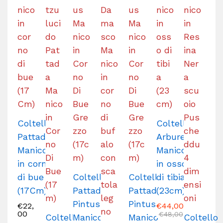
Coltello
Coltello
Pattada
Arburesa
Manico
Manico
in corno
in osso
di bue
Coltello
Coltello
di tibia
(17Cm)
Pattada
Pattada
(23cm)
Pintus
Pintus
€
22,
€
44,00
00
€
48,00
Coltello
Manico
Manico
Coltello