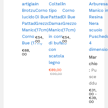
artigianale
in
Coltello
in
Arburesa
Brotzu
Corno
tipo
Corno
Manico i
lucido
Di Bue
Pattada
Di Bue
Resina
Pattada
Grezzo
Damasco
Grezzo
Nera
Manico in
(17cm)
Manico
(17cm)
scuoio
Corno Di
in corno
Pusched
€
54,
€
54,
00
00
Bue (17m)
di bufalo
4
con
dimensio
€
68,
00
scatola
Mar
legno
chio
€
89,00
:
Pu
€
99,00
sce
ddu
€
31,
00
-
€
39,
00