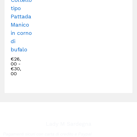
tipo
Pattada
Manico
in corno
di
bufalo
€
26,
00
-
€
30,
00
Lady M Sardegna
Pagamenti sicuri con carta di credito e Paypal