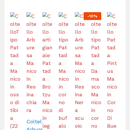
-
10
%
Coltello
Arburesa