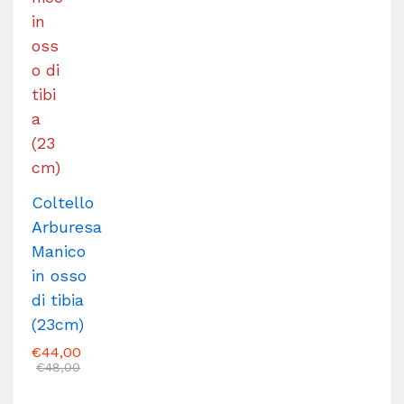
Coltello
Arburesa
Manico
in osso
di tibia
(23cm)
€
44,00
€
48,00