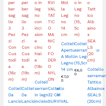
Coltello
Coltello
Apertura
serramanico
A Molla
in Legno
Legno
(15,5cm)
14 cm
Coltello
€
6,0
0
serraman
€
7,0
0
Coltello
Tattico
Coltello
Coltello
serramanico
Coltello
Albainox
Da
Da
in legno con
32 CM
SEALS
Lancio
Lancio
incisione
SURVIVAL
(20cm)