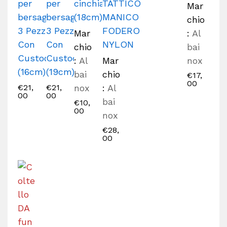
per
per
cinchiale
TATTICO
Mar
bersaglio
bersaglio
(18cm)
MANICO
chio
3 Pezzi
3 Pezzi
FODERO
Mar
:
Al
Con
Con
NYLON
chio
bai
Custodia
Custodia
:
Al
Mar
nox
(16cm)
(19cm)
bai
chio
€
17,
00
€
21,
€
21,
nox
:
Al
00
00
bai
€
10,
00
nox
€
28,
00