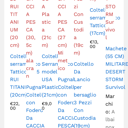
Coltello
serramanico
Tattico
(17cm)
€
13,
00
Machete
Coltello
Coltello
(55 CM)
serramanico
Serramanico
Coltello
MILITAR
Tattico k 25
modello
Da
DESERT
RUI
USA
Pugnale
Lancio
STORM
TITANIUM
Pugnale
Plastica
Coltello
per
Survivol
(20cm)
Coltello
(21cm)
con
bersaglio
Mar
con
Fodero
3 Pezzi
€
22,
€
9,0
chi
00
0
Fodero
Da
Con
o:
A
Da
CACCIA
Custodia
lbai
CACCIA
PESCA
(19cm)
nox