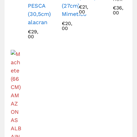
PESCA
(27cm)
€
21,
€
36,
00
00
(30,5cm)
Mimetico
alacran
€
20,
00
€
29,
00