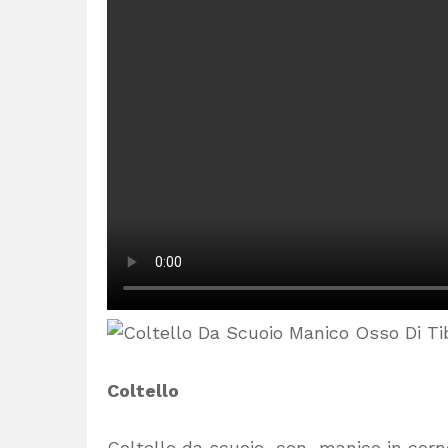
Coltello
Coltello da scuoio con manico in corn