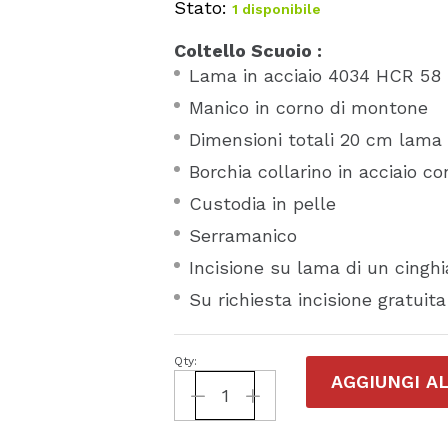
Stato:
1 disponibile
Coltello Scuoio :
Lama in acciaio 4034 HCR 58
Manico in corno di montone
Dimensioni totali 20 cm lama
Borchia collarino in acciaio c
Custodia in pelle
Serramanico
Incisione su lama di un cinghi
Su richiesta incisione gratui
Qty:
Coltello
AGGIUNGI A
da
scuoio