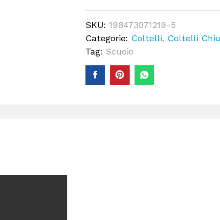
manico
osso
SKU:
198473071219-5
di
Categorie:
Coltelli
,
Coltelli Chiu
tibia
Tag:
Scuoio
(20cm)
con
incisione
cinghiale
qty