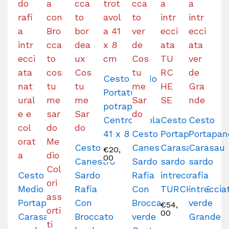
Cesto sardo
Portatutto
potrapane
Centrotavola
Cesto
Cesto
41 x 8 cm
Cesto
Portapane
Portapan
Cesto
Canestro
Carasau
Carasau
€
20,
00
Canestro
Sardo
sardo rafia
sardo
Cesto
Sardo
Rafia
intrecciata
rafia
Medio
Rafia
Con
TURCHESE
intreccia
Portapane
Con
Broccato
verde
€
54,
00
Carasau
Broccato
verde
Grande