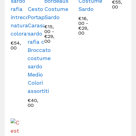
sardo
bordeaux
Costume
€
55,
00
rafia
Cesto
Costume
Sardo
intrecciata
Portapane
Sardo
€
16,
00
-
naturale e
Carasau
€
15,
€
29,
00
-
00
colorata
sardo
€
29,
00
rafia con
€
54,
00
Broccato
costume
sardo
Medio
Colori
assortiti
€
40,
00