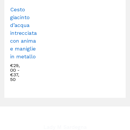
Cesto
giacinto
d’acqua
intrecciata
con anima
e maniglie
in metallo
€
29,
00
-
€
37,
50
Lady M Sardegna