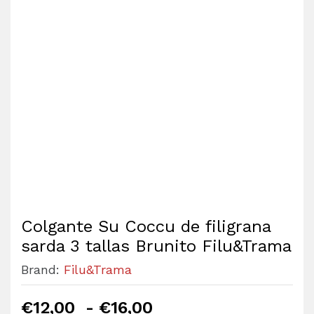
Colgante Su Coccu de filigrana
sarda 3 tallas Brunito Filu&Trama
Brand:
Filu&Trama
€
12,00
-
€
16,00