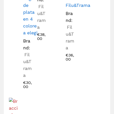
de
Filu&Trama
Fil
plata
u&T
Bra
en 4
ram
nd:
colores
a
Fil
a elegir
u&T
€
38,
00
Bra
ram
nd:
a
Fil
€
36,
00
u&T
ram
a
€
30,
00