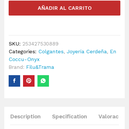
AÑADIR AL CARRITO
SKU:
253427530889
Categories:
Colgantes
,
Joyería Cerdeña
,
En
Coccu-Onyx
Brand:
Filu&Trama
Description
Specification
Valoracione