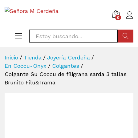
0
BÚSQU
Inicio
/
Tienda
/
Joyería Cerdeña
/
En Coccu-Onyx
/
Colgantes
/
Colgante Su Coccu de filigrana sarda 3 tallas
Brunito Filu&Trama