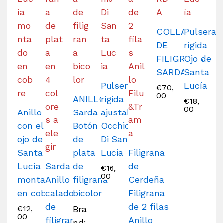
COLLAR
Pulsera
DE
rígida
FILIGRANA
Ojo de
SARDA
Santa
Pulsera
Lucía
€
70,
00
ANILLO
rígida
€
18,
00
Anillo
Sarda
ajustable
con el
Botón
Occhio
ojo de
de
Di Santa
Santa
plata
Lucia
Filigrana
Lucía
Sarda
de
de
€
16,
00
montado
Anillo
filigrana
Cerdeña
en cobre
calado
bicolor
Filigrana
de
de 2 filas
€
12,
Bra
00
filigrana
Anillo
nd: