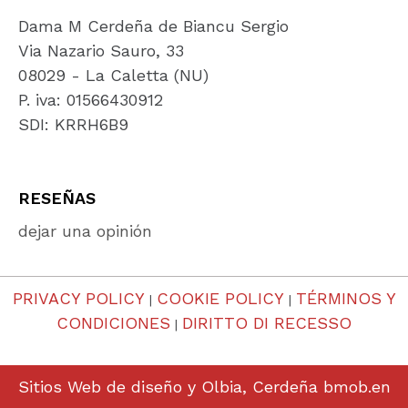
Dama M Cerdeña de Biancu Sergio
Via Nazario Sauro, 33
08029 - La Caletta (NU)
P. iva: 01566430912
SDI: KRRH6B9
RESEÑAS
dejar una opinión
PRIVACY POLICY
COOKIE POLICY
TÉRMINOS Y
|
|
CONDICIONES
DIRITTO DI RECESSO
|
Sitios Web de diseño y Olbia, Cerdeña
bmob.en