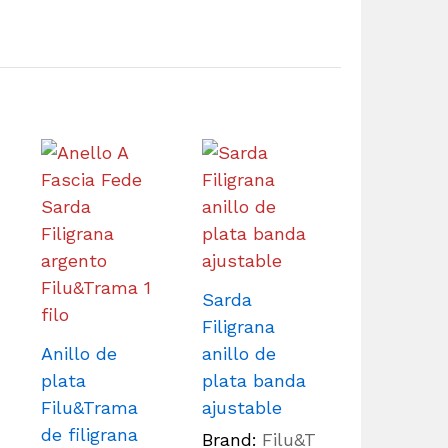
Sarda
Filigrana
Anillo de
anillo de
plata
plata banda
Filu&Trama
ajustable
de filigrana
Brand:
Filu&T