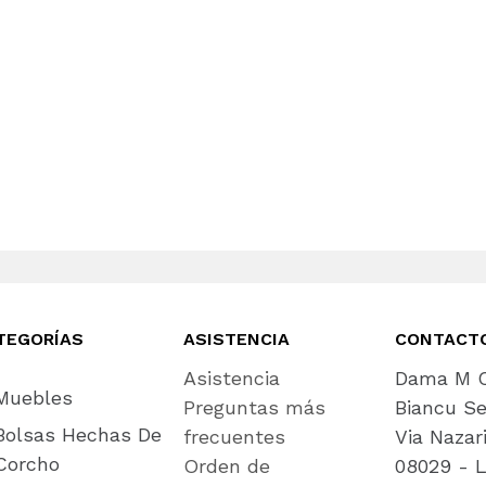
TEGORÍAS
ASISTENCIA
CONTACT
Asistencia
Dama M C
Muebles
Preguntas más
Biancu Se
Bolsas Hechas De
frecuentes
Via Nazar
Corcho
Orden de
08029 - L