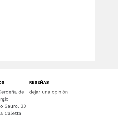
OS
RESEÑAS
erdeña de
dejar una opinión
rgio
io Sauro, 33
a Caletta