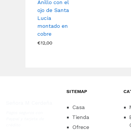
Anillo con el
ojo de Santa
Lucía
montado en
cobre
€
12,00
SITEMAP
CA
Señora M Cerdeña
Casa
Pagos seguros con
Tienda
Paypal y tarjeta de
crédito
Ofrece