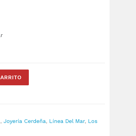
r
CARRITO
s
,
Joyería Cerdeña
,
Línea Del Mar
,
Los