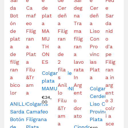
Colgante de
plata
MAMUTHONES
Colgante
Cerdeña
€
34,
00
ANILLO
Colgante
Liso Con
Sarda
Camafeo
Provincias
Botón
Filigrana
Plata
de
Plata
Ciondolo