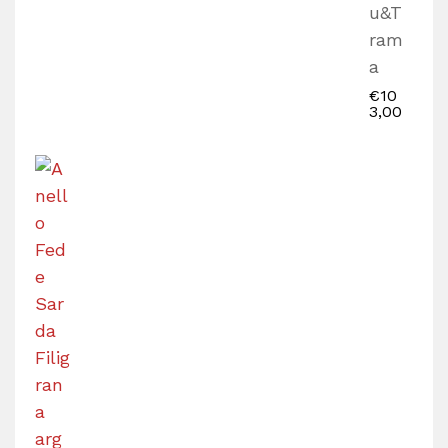
u&T
ram
a
€
10
3,00