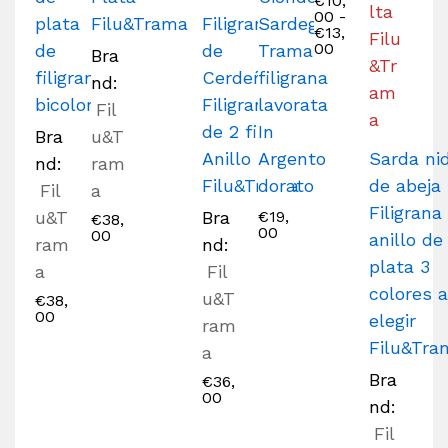
€
10,
00
-
plata
Filu&Trama
Filigrana
Sardegna
€
13,
00
de
de
Trama
Bra
filigrana
Cerdeña
filigrana
nd:
bicolor
Filigrana
lavorata
Fil
de 2 filas
In
Bra
u&T
Anillo
Argento
Sarda ni
nd:
ram
Filu&Trama
dorato
de abeja
Fil
a
Filigrana
u&T
Bra
€
19,
€
38,
00
00
anillo de
ram
nd:
plata 3
a
Fil
colores 
u&T
€
38,
00
elegir
ram
Filu&Tra
a
Bra
€
36,
00
nd:
Fil