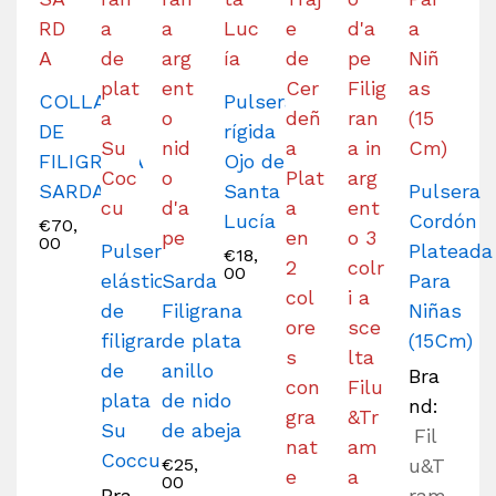
COLLAR
Pulsera
DE
rígida
FILIGRANA
Ojo de
SARDA
Santa
Pulsera
Lucía
Cordón
€
70,
00
Pulsera
Plateada
€
18,
00
elástica
Sarda
Para
de
Filigrana
Niñas
filigrana
de plata
(15Cm)
de
anillo
Bra
plata
de nido
nd:
Su
de abeja
Fil
Coccu
€
25,
u&T
00
Bra
ram