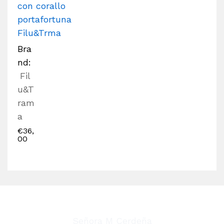
con corallo
portafortuna
Filu&Trma
Bra
nd:
Fil
u&T
ram
a
€
36,
00
Señora M Cerdeña