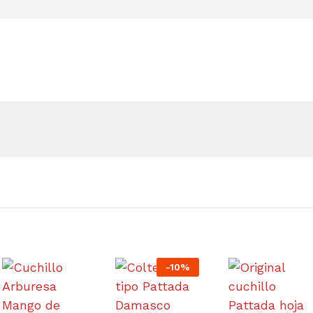
-
10
%