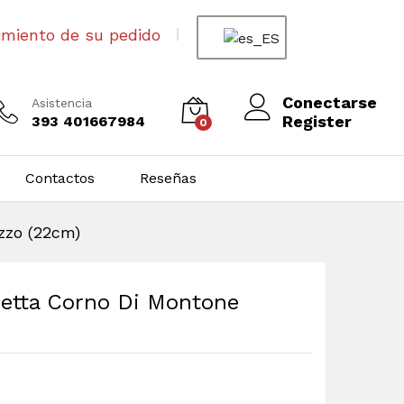
imiento de su pedido
Conectarse
Asistencia
Register
393 401667984
0
Contactos
Reseñas
zzo (22cm)
ametta Corno Di Montone