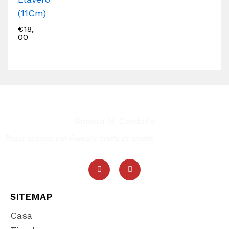
(11Cm)
€
18,
00
Señora M Cerdeña
Pagos seguros con Paypal y tarjeta de crédito
SITEMAP
Casa