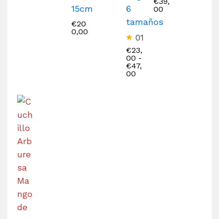
€
39,
15cm
6
00
tamaños
€
20
0,00
01
V
€
23,
al
00
-
o
€
47,
r
00
a
d
o
e
n
5
.
0
0
d
e
5