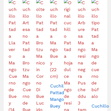
Cuchillo
Pattada
Mango
Buey
Cuchillo