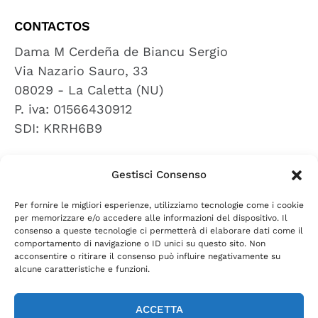
CONTACTOS
Dama M Cerdeña de Biancu Sergio
Via Nazario Sauro, 33
08029 - La Caletta (NU)
P. iva: 01566430912
SDI: KRRH6B9
Gestisci Consenso
RESEÑAS
Per fornire le migliori esperienze, utilizziamo tecnologie come i cookie
dejar una opinión
per memorizzare e/o accedere alle informazioni del dispositivo. Il
consenso a queste tecnologie ci permetterà di elaborare dati come il
comportamento di navigazione o ID unici su questo sito. Non
acconsentire o ritirare il consenso può influire negativamente su
PRIVACY POLICY
COOKIE POLICY
TÉRMINOS Y
|
|
alcune caratteristiche e funzioni.
CONDICIONES
DIRITTO DI RECESSO
|
ACCETTA