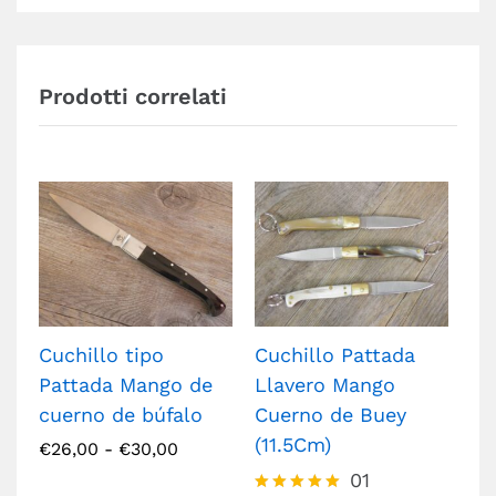
Prodotti correlati
Cuchillo tipo
Cuchillo Pattada
Or
Pattada Mango de
Llavero Mango
Pa
cuerno de búfalo
Cuerno de Buey
Ma
(11.5Cm)
ne
€
26,00
-
€
30,00
01