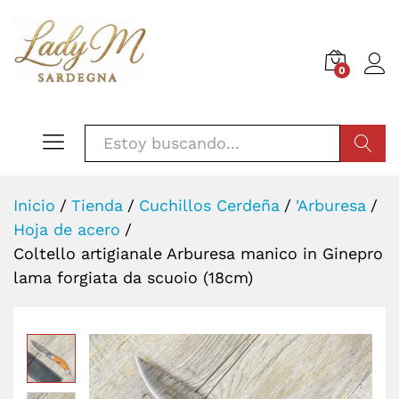
0
BÚSQU
Inicio
/
Tienda
/
Cuchillos Cerdeña
/
'Arburesa
/
Hoja de acero
/
Coltello artigianale Arburesa manico in Ginepro
lama forgiata da scuoio (18cm)