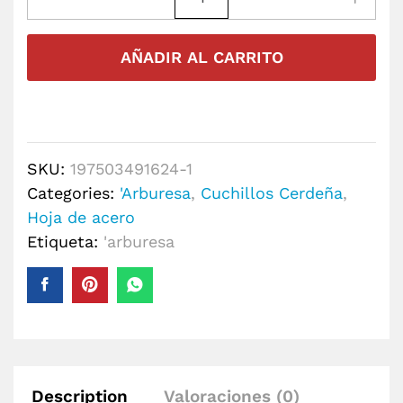
AÑADIR AL CARRITO
SKU:
197503491624-1
Categories:
'Arburesa
,
Cuchillos Cerdeña
,
Hoja de acero
Etiqueta:
'arburesa
Description
Valoraciones (0)