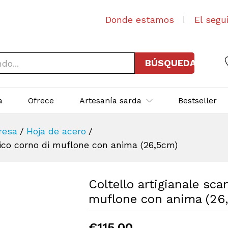
Donde estamos
El segu
BÚSQUEDA
a
Ofrece
Artesanía sarda
Bestseller
resa
/
Hoja de acero
/
ico corno di muflone con anima (26,5cm)
Coltello artigianale sc
muflone con anima (26
€
115,00