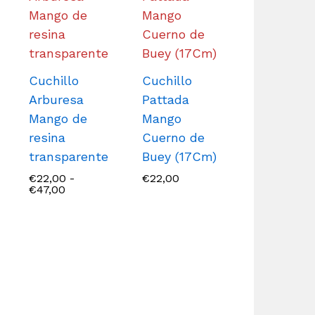
Cuchillo
Cuchillo
Arburesa
Pattada
Mango de
Mango
resina
Cuerno de
transparente
Buey (17Cm)
€
22,00
-
€
22,00
Rango
€
47,00
de
precios:
desde
€22,00
hasta
€47,00