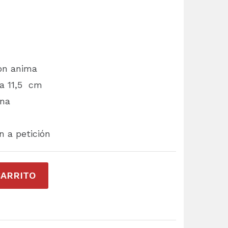
on anima
ma 11,5 cm
ana
 a petición
CARRITO