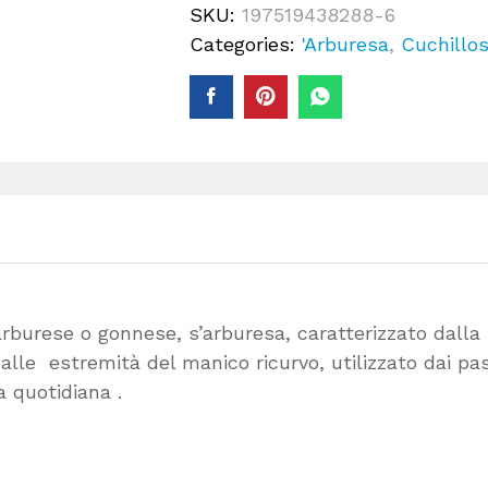
SKU:
197519438288-6
corno
Categories:
'Arburesa
,
Cuchillo
di
muflone
con
anima
(26,5cm)
cantidad
arburese o gonnese, s’arburesa, caratterizzato dalla
lle estremità del manico ricurvo, utilizzato dai pas
a quotidiana .