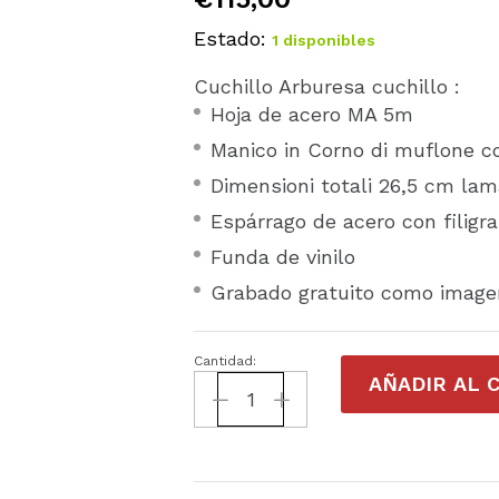
Estado:
1 disponibles
Cuchillo Arburesa cuchillo :
Hoja de acero MA 5m
Manico in Corno di muflone c
Dimensioni totali 26,5 cm la
Espárrago de acero con filigr
Funda de vinilo
Grabado gratuito como imagen
Cantidad:
Coltello
AÑADIR AL 
artigianale
scanno
Arburesa
manico