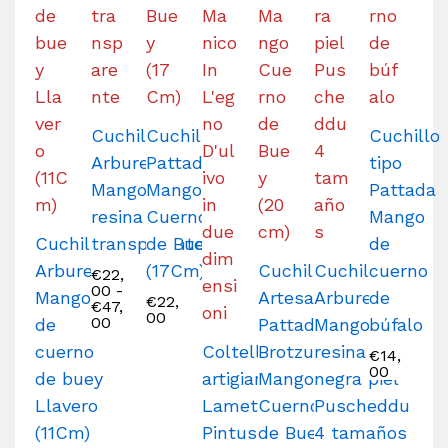
Cuchillo
Cuchillo
Cuchillo
Arburesa
Pattada
tipo
Mango de
Mango
Pattada
resina
Cuerno
Mango
Cuchillo
transparente
de Buey
de
Arburesa
(17Cm)
Cuchillo
Cuchillo
cuerno
€
22,
00
-
Mango
Artesano
Arburesa
de
€
22,
€
47,
00
00
de
Pattada
Mango
búfalo
cuerno
Coltello
Brotzu
resina
€
14,
00
de buey
artigianale
Mango
negra piel
Llavero
Lametta
Cuerno
Puscheddu
(11Cm)
Pintus
de Buey
4 tamaños