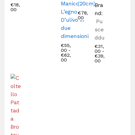
Manico In
(20cm)
€
18,
Bra
00
L’egno
€
78,
nd:
00
D’ulivo in
Pu
due
sce
dimensioni
ddu
€
55,
€
31,
00
-
00
-
€
62,
€
39,
00
00