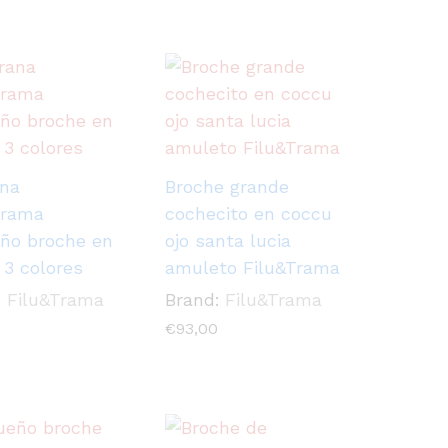
ana
Broche grande
Trama
cochecito en coccu
ño broche en
ojo santa lucia
 3 colores
amuleto Filu&Trama
:
Filu&Trama
Brand:
Filu&Trama
€
93,00