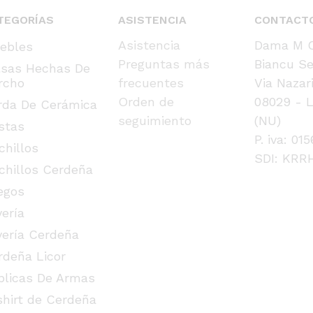
TEGORÍAS
ASISTENCIA
CONTACT
Asistencia
Dama M C
ebles
Preguntas más
Biancu Se
lsas Hechas De
rcho
frecuentes
Via Nazar
Orden de
08029 - L
rda De Cerámica
seguimiento
(NU)
stas
P. iva: 01
chillos
SDI: KRR
chillos Cerdeña
egos
yería
yería Cerdeña
rdeña Licor
plicas De Armas
shirt de Cerdeña