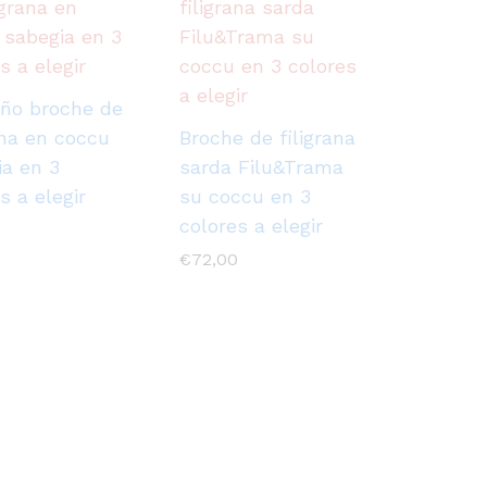
ño broche de
ana en coccu
Broche de filigrana
ia en 3
sarda Filu&Trama
s a elegir
su coccu en 3
colores a elegir
€
72,00