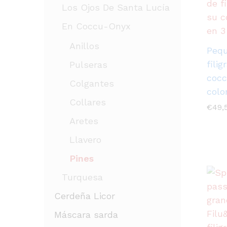
Los Ojos De Santa Lucía
En Coccu-Onyx
Anillos
Pequ
fili
Pulseras
cocc
Colgantes
colo
Collares
€
49,
Aretes
Llavero
Pines
Turquesa
Cerdeña Licor
Máscara sarda