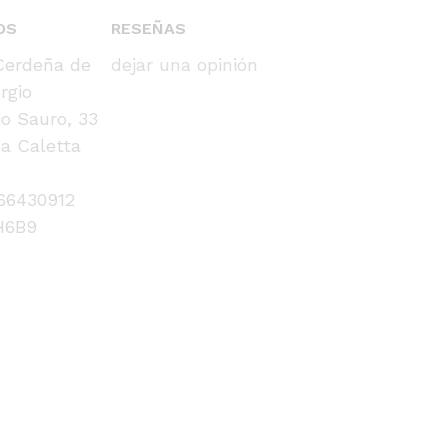
OS
RESEÑAS
erdeña de
dejar una opinión
rgio
io Sauro, 33
a Caletta
566430912
H6B9