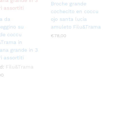
Broche grande
cochecito en coccu
la da
ojo santa lucia
eggino su
amuleto Filu&Trama
de coccu
€
78,00
&Trama in
grana grande in 3
i assortiti
d:
Filu&Trama
00