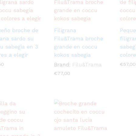
eño broche de
Filigrana
Peque
grana sardo su
Filu&Trama broche
filigr
u sabegia en 3
grande en coccu
sabeg
res a elegir
kokos sabegia
colore
50
Brand:
Filu&Trama
€
57,00
€
77,00