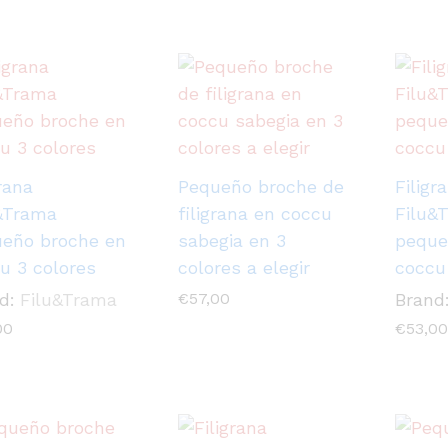
grana
Pequeño broche de
Filigr
&Trama
filigrana en coccu
Filu&
eño broche en
sabegia en 3
peque
u 3 colores
colores a elegir
coccu
d:
Filu&Trama
€
57,00
Brand
00
€
53,00