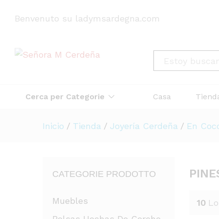
Benvenuto su ladymsardegna.com
All
Cerca per Categorie
Casa
Tiend
Inicio
/
Tienda
/
Joyería Cerdeña
/
En Coc
PINE
CATEGORIE PRODOTTO
Muebles
10
Lo
Bolsas Hechas De Corcho