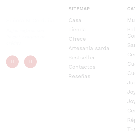
SITEMAP
CA
Casa
Mu
Señora M Cerdeña
Tienda
Bo
Pagos seguros con
Co
Paypal y tarjeta de
Ofrece
crédito
Sa
Artesanía sarda
Ce
Bestseller
Cu
Contactos
Cu
Reseñas
Ju
Jo
Jo
Ce
Ré
T-