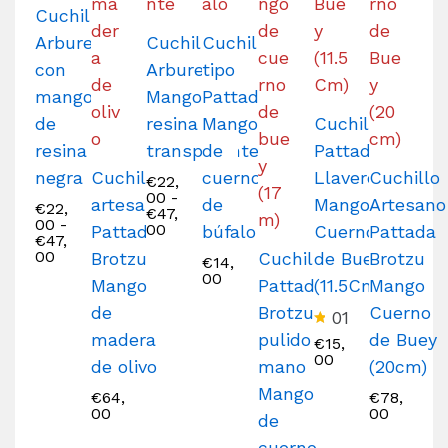
Cuchillo
Arburesa
Cuchillo
Cuchillo
con
Arburesa
tipo
mango
Mango de
Pattada
de
resina
Mango
Cuchillo
resina
transparente
de
Pattada
negra
Cuchillo
cuerno
Llavero
Cuchillo
€
22,
00
-
artesano
de
Mango
Artesano
€
22,
€
47,
00
-
00
Pattada
búfalo
Cuerno
Pattada
€
47,
00
Brotzu
Cuchillo
de Buey
Brotzu
€
14,
00
Mango
Pattada
(11.5Cm)
Mango
de
Brotzu
Cuerno
01
madera
pulido a
de Buey
V
€
15,
al
00
de olivo
mano
(20cm)
o
r
Mango
€
64,
€
78,
a
00
00
de
d
o
cuerno